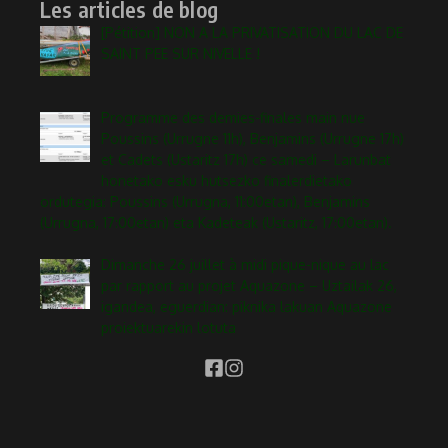
Les articles de blog
[Pétition] NON A LA PRIVATISATION DU LAC DE
SAINT PEE SUR NIVELLE !
Programme des demies-finales main nue
Poussins (Urrugne 11h), Benjamins (Urrugne 17h)
et Cadets (Ustaritz 17h) ce samedi – Larunbat
honetako esku hutsezko finalerdietako
ordutegia: Poussins (Urrugna, 11:00etan), Benjamins
(Urrugna, 17:00etan) eta Kadeteak (Ustaritz, 17:00etan).
Dimanche 26 juillet à midi pique-nique au lac
par rapport au projet Aquazone – Uztailak 26,
igandea, eguerdian: piknika lakuan Aquazone
proiektuarekin lotuta