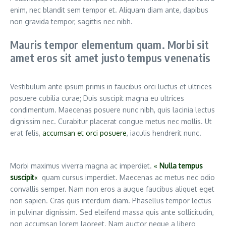
enim, nec blandit sem tempor et. Aliquam diam ante, dapibus
non gravida tempor, sagittis nec nibh.
Mauris tempor elementum quam. Morbi sit
amet eros sit amet justo tempus venenatis
Vestibulum ante ipsum primis in faucibus orci luctus et ultrices
posuere cubilia curae; Duis suscipit magna eu ultrices
condimentum. Maecenas posuere nunc nibh, quis lacinia lectus
dignissim nec. Curabitur placerat congue metus nec mollis. Ut
erat felis,
accumsan et orci posuere
, iaculis hendrerit nunc.
Morbi maximus viverra magna ac imperdiet.
«
Nulla tempus
suscipit
«
quam cursus imperdiet. Maecenas ac metus nec odio
convallis semper. Nam non eros a augue faucibus aliquet eget
non sapien. Cras quis interdum diam. Phasellus tempor lectus
in pulvinar dignissim. Sed eleifend massa quis ante sollicitudin,
non accumsan lorem laoreet. Nam auctor neque a libero