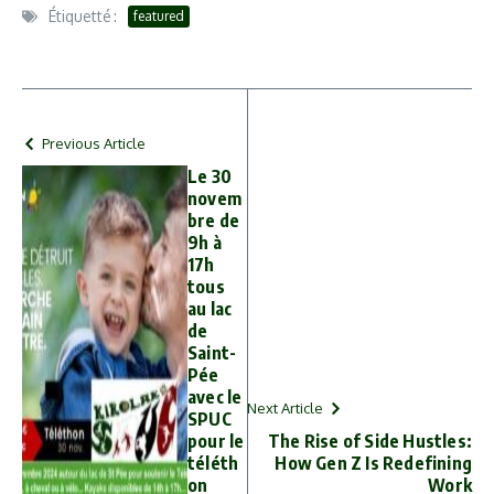
Étiquetté :
featured
Previous Article
Le 30
novem
bre de
9h à
17h
tous
au lac
de
Saint-
Pée
avec le
Next Article
SPUC
pour le
The Rise of Side Hustles:
téléth
How Gen Z Is Redefining
on
Work