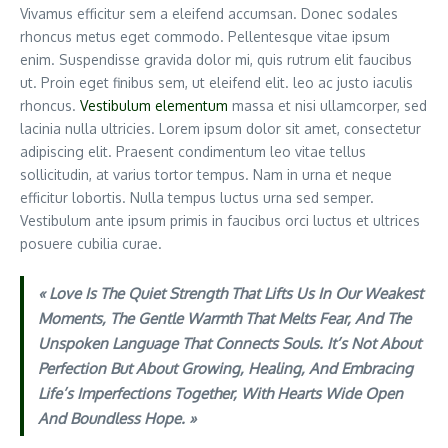
YouTube)
Vivamus efficitur sem a eleifend accumsan. Donec sodales
rhoncus metus eget commodo. Pellentesque vitae ipsum
enim. Suspendisse gravida dolor mi, quis rutrum elit faucibus
ut. Proin eget finibus sem, ut eleifend elit. leo ac justo iaculis
rhoncus.
Vestibulum elementum
massa et nisi ullamcorper, sed
lacinia nulla ultricies. Lorem ipsum dolor sit amet, consectetur
adipiscing elit. Praesent condimentum leo vitae tellus
sollicitudin, at varius tortor tempus. Nam in urna et neque
efficitur lobortis. Nulla tempus luctus urna sed semper.
Vestibulum ante ipsum primis in faucibus orci luctus et ultrices
posuere cubilia curae.
« Love Is The Quiet Strength That Lifts Us In Our Weakest
Moments, The Gentle Warmth That Melts Fear, And The
Unspoken Language That Connects Souls. It’s Not About
Perfection But About Growing, Healing, And Embracing
Life’s Imperfections Together, With Hearts Wide Open
And Boundless Hope. »