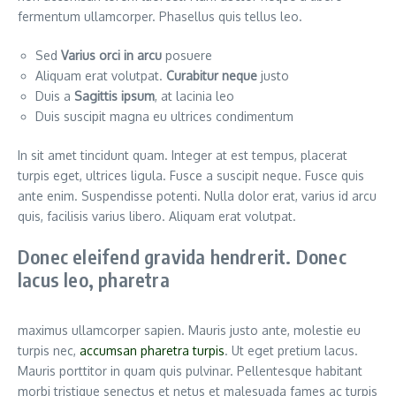
fermentum ullamcorper. Phasellus quis tellus leo.
Sed
Varius orci in arcu
posuere
Aliquam erat volutpat.
Curabitur neque
justo
Duis a
Sagittis ipsum
, at lacinia leo
Duis suscipit magna eu ultrices condimentum
In sit amet tincidunt quam. Integer at est tempus, placerat
turpis eget, ultrices ligula. Fusce a suscipit neque. Fusce quis
ante enim. Suspendisse potenti. Nulla dolor erat, varius id arcu
quis, facilisis varius libero. Aliquam erat volutpat.
Donec eleifend gravida hendrerit. Donec
lacus leo, pharetra
maximus ullamcorper sapien. Mauris justo ante, molestie eu
turpis nec,
accumsan pharetra turpis
. Ut eget pretium lacus.
Mauris porttitor in quam quis pulvinar. Pellentesque habitant
morbi tristique senectus et netus et malesuada fames ac turpis