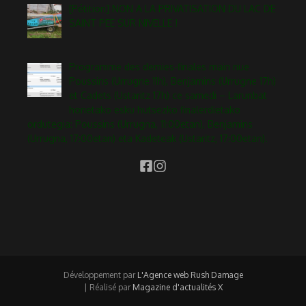
[Pétition] NON A LA PRIVATISATION DU LAC DE
SAINT PEE SUR NIVELLE !
Programme des demies-finales main nue
Poussins (Urrugne 11h), Benjamins (Urrugne 17h)
et Cadets (Ustaritz 17h) ce samedi – Larunbat
honetako esku hutsezko finalerdietako
ordutegia: Poussins (Urrugna, 11:00etan), Benjamins
(Urrugna, 17:00etan) eta Kadeteak (Ustaritz, 17:00etan).
Développement par
L'Agence web Rush Damage
| Réalisé par
Magazine d'actualités X