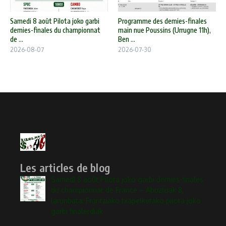
Samedi 8 août Pilota joko garbi
Programme des demies-finales
demies-finales du championnat
main nue Poussins (Urrugne 11h),
de ...
Ben ...
2026-08-07
2026-07-30
Les articles de blog
Samedi 8 août Pilota joko garbi demies-finales
du championnat de France – Abuztuak 8,
larunbata: Frantziako txapelketako pilota joko
garbi finalerdiak