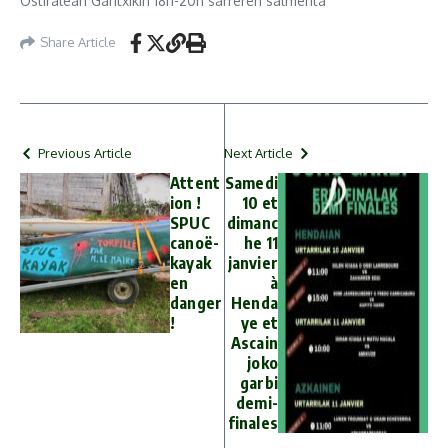
Ostiralean Gantxikin 18h-20h sarreren salmenta
Share Article
Previous Article
Next Article
Attent
Samedi
ion !
10 et
SPUC
dimanc
canoë-
he 11
kayak
janvier
en
à
danger
Henda
!
ye et
Ascain
joko
garbi
demi-
finales