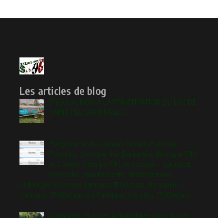
Les articles de blog
[Pétition] NON A LA PRIVATISATION DU LAC DE
SAINT PEE SUR NIVELLE !
Programme des demies-finales main nue
Poussins (Urrugne 11h), Benjamins (Urrugne 17h)
et Cadets (Ustaritz 17h) ce samedi – Larunbat
honetako esku hutsezko finalerdietako
ordutegia: Poussins (Urrugna, 11:00etan), Benjamins
(Urrugna, 17:00etan) eta Kadeteak (Ustaritz, 17:00etan).
Dimanche 26 juillet à midi pique-nique au lac