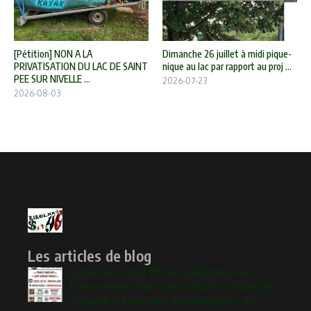
[Pétition] NON A LA
Dimanche 26 juillet à midi pique-
PRIVATISATION DU LAC DE SAINT
nique au lac par rapport au proj ...
PEE SUR NIVELLE ...
2026-07-23
2026-08-03
Les articles de blog
Dimanche 9 août Pilota championnat de
France finales main nue à Ustaritz – Abuztuak
9, igandea: Frantziako Txapelketako esku