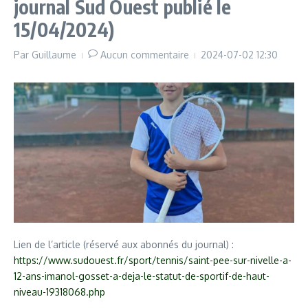
journal Sud Ouest publié le
YouTube)
15/04/2024)
Par
Guillaume
Aucun commentaire
2024-07-02
12:30
Lien de l’article (réservé aux abonnés du journal) :
https://www.sudouest.fr/sport/tennis/saint-pee-sur-nivelle-a-
12-ans-imanol-gosset-a-deja-le-statut-de-sportif-de-haut-
niveau-19318068.php