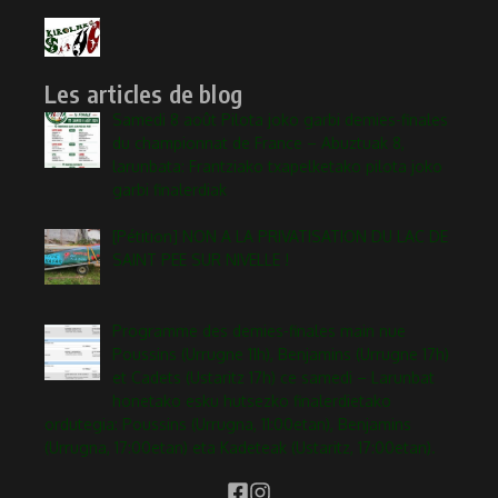
Les articles de blog
Samedi 8 août Pilota joko garbi demies-finales
du championnat de France – Abuztuak 8,
larunbata: Frantziako txapelketako pilota joko
garbi finalerdiak
[Pétition] NON A LA PRIVATISATION DU LAC DE
SAINT PEE SUR NIVELLE !
Programme des demies-finales main nue
Poussins (Urrugne 11h), Benjamins (Urrugne 17h)
et Cadets (Ustaritz 17h) ce samedi – Larunbat
honetako esku hutsezko finalerdietako
ordutegia: Poussins (Urrugna, 11:00etan), Benjamins
(Urrugna, 17:00etan) eta Kadeteak (Ustaritz, 17:00etan).