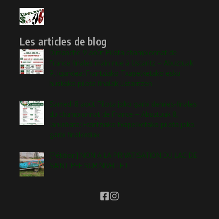
Les articles de blog
Dimanche 9 août Pilota championnat de
France finales main nue à Ustaritz – Abuztuak
9, igandea: Frantziako Txapelketako esku
huskako pilota finalak Ustaritzen
Samedi 8 août Pilota joko garbi demies-finales
du championnat de France – Abuztuak 8,
larunbata: Frantziako txapelketako pilota joko
garbi finalerdiak
[Pétition] NON A LA PRIVATISATION DU LAC DE
SAINT PEE SUR NIVELLE !