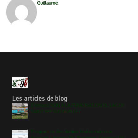
Guillaume
Les articles de blog
[Pétition] NON A LA PRIVATISATION DU LAC DE
SAINT PEE SUR NIVELLE !
Programme des demies-finales main nue
Poussins (Urrugne 11h), Benjamins (Urrugne 17h)