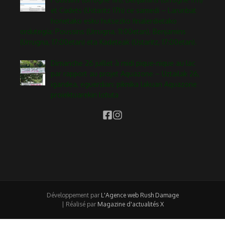
et Cadets (Ustaritz 17h) ce samedi – Larunbat
honetako esku hutsezko finalerdietako
ordutegia: Poussins (Urrugna, 11:00etan), Benjamins
(Urrugna, 17:00etan) eta Kadeteak (Ustaritz, 17:00etan).
Dimanche 26 juillet à midi pique-nique au lac
par rapport au projet Aquazone – Uztailak 26,
igandea, eguerdian: piknika lakuan Aquazone
proiektuarekin lotuta
Développement par
L'Agence web Rush Damage
| Réalisé par
Magazine d'actualités X