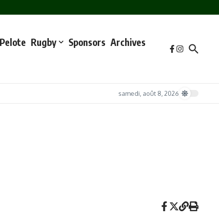
 Netto biribilgunetik gertu, artikuluaren lehen argitalpenean iragarri
(et non pas près du rond-point de Netto comme annoncé lors de la première
Pelote
Rugby
Sponsors
Archives
samedi, août 8, 2026