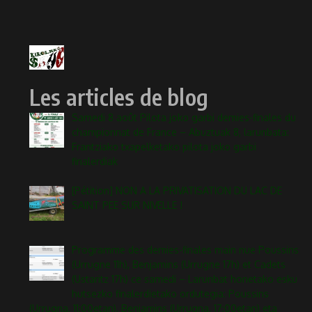
Les articles de blog
Samedi 8 août Pilota joko garbi demies-finales du
championnat de France – Abuztuak 8, larunbata:
Frantziako txapelketako pilota joko garbi
finalerdiak
[Pétition] NON A LA PRIVATISATION DU LAC DE
SAINT PEE SUR NIVELLE !
Programme des demies-finales main nue Poussins
(Urrugne 11h), Benjamins (Urrugne 17h) et Cadets
(Ustaritz 17h) ce samedi – Larunbat honetako esku
hutsezko finalerdietako ordutegia: Poussins
(Urrugna, 11:00etan), Benjamins (Urrugna, 17:00etan) eta