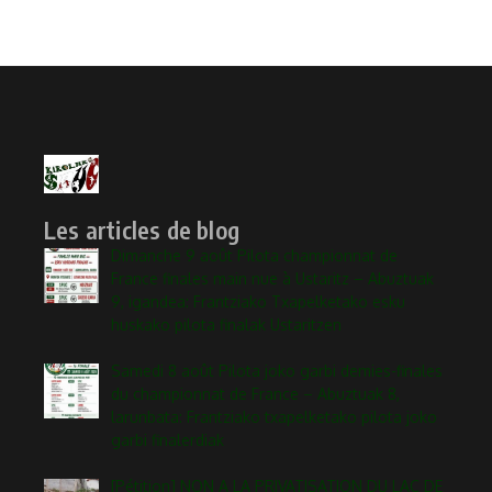
Les articles de blog
Dimanche 9 août Pilota championnat de
France finales main nue à Ustaritz – Abuztuak
9, igandea: Frantziako Txapelketako esku
huskako pilota finalak Ustaritzen
Samedi 8 août Pilota joko garbi demies-finales
du championnat de France – Abuztuak 8,
larunbata: Frantziako txapelketako pilota joko
garbi finalerdiak
[Pétition] NON A LA PRIVATISATION DU LAC DE