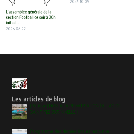
2025-10-09
L’assemblée générale de la
section Football ce soir à 20h
initial ...
2026-06-22
Les articles de blog
[Pétition] NON A LA PRIVATISATION DU LAC DE
SAINT PEE SUR NIVELLE !
Programme des demies-finales main nue