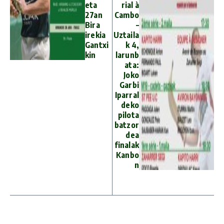
eta
rial à
27an
Cambo
Bira
–
irekia
Uztaila
Gantxi
k 4,
kin
larunb
ata:
Joko
Garbi
Iparral
deko
pilota
batzor
dea
finalak
Kanbo
n