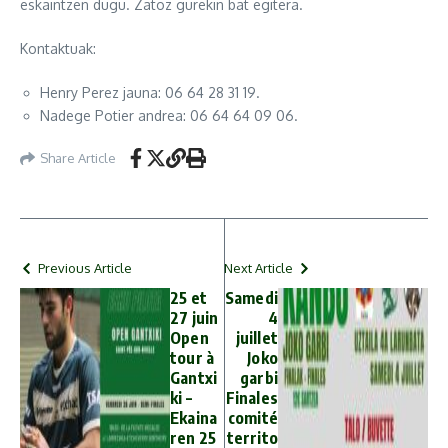
eskaintzen dugu. Zatoz gurekin bat egitera.
Kontaktuak:
Henry Perez jauna: 06 64 28 31 19.
Nadege Potier andrea: 06 64 64 09 06.
Share Article
Previous Article
Next Article
25 et
Samedi
27 juin
4
Open
juillet
tour à
Joko
Gantxi
garbi
ki –
Finales
Ekaina
comité
ren 25
territo