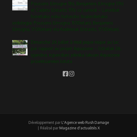
Poussins (Urrugne 11h), Benjamins (Urrugne 17h)
et Cadets (Ustaritz 17h) ce samedi – Larunbat
honetako esku hutsezko finalerdietako
ordutegia: Poussins (Urrugna, 11:00etan), Benjamins
(Urrugna, 17:00etan) eta Kadeteak (Ustaritz, 17:00etan).
Dimanche 26 juillet à midi pique-nique au lac
par rapport au projet Aquazone – Uztailak 26,
igandea, eguerdian: piknika lakuan Aquazone
proiektuarekin lotuta
Développement par
L'Agence web Rush Damage
| Réalisé par
Magazine d'actualités X