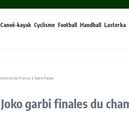
martxoaren 24an, asteartea, 15:20etan, 1412 kilometroan, « Rando Quad »-en (eta ez
ika le mardi 24 mars 2026 à 15h20 au kilomètre 1412 au niveau de « Rando Quad » 
o la mairie présente le futur dispositif de gestion des activités nautiques au lac
ak samedi 17 janvier à 9h30 place de la mairie et au marché
Canoë-kayak
Cyclisme
Football
Handball
Lasterka
(commande jusqu’au 4 février inclus, retrait samedi 7 février)
nérale de l’omnisports au stade municipal
 Le trinquet Gantxiki retrouve ses gérants »
URRUTY à disposition des sections du SPUC Omnisports 2025-2026
GA BIGA Taldea (Kittof, Marco, Sam, Emil) / Estudio Taupadak » (lien YouTube)
ionnat de France à Saint-Palais
oko garbi finales du cha