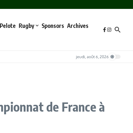
 Netto biribilgunetik gertu, artikuluaren lehen argitalpenean iragarri
(et non pas près du rond-point de Netto comme annoncé lors de la première
Pelote
Rugby
Sponsors
Archives
jeudi, août 6, 2026
mpionnat de France à