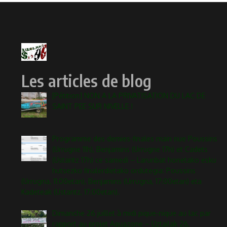
Les articles de blog
[Pétition] NON A LA PRIVATISATION DU LAC DE
SAINT PEE SUR NIVELLE !
Programme des demies-finales main nue Poussins
(Urrugne 11h), Benjamins (Urrugne 17h) et Cadets
(Ustaritz 17h) ce samedi – Larunbat honetako esku
hutsezko finalerdietako ordutegia: Poussins
(Urrugna, 11:00etan), Benjamins (Urrugna, 17:00etan) eta
Kadeteak (Ustaritz, 17:00etan).
Dimanche 26 juillet à midi pique-nique au lac par
rapport au projet Aquazone – Uztailak 26,