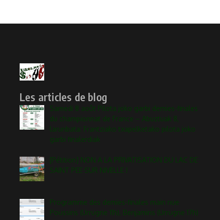
Les articles de blog
Samedi 8 août Pilota joko garbi demies-finales
du championnat de France – Abuztuak 8,
larunbata: Frantziako txapelketako pilota joko
garbi finalerdiak
[Pétition] NON A LA PRIVATISATION DU LAC DE
SAINT PEE SUR NIVELLE !
Programme des demies-finales main nue
Poussins (Urrugne 11h), Benjamins (Urrugne 17h)