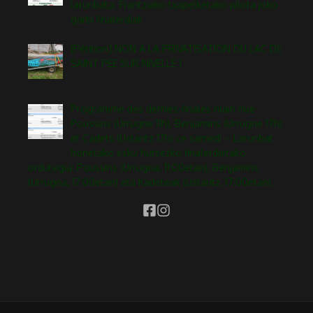
larunbata: Frantziako txapelketako pilota joko
garbi finalerdiak
[Pétition] NON A LA PRIVATISATION DU LAC DE
SAINT PEE SUR NIVELLE !
Programme des demies-finales main nue
Poussins (Urrugne 11h), Benjamins (Urrugne 17h)
et Cadets (Ustaritz 17h) ce samedi – Larunbat
honetako esku hutsezko finalerdietako
ordutegia: Poussins (Urrugna, 11:00etan), Benjamins
(Urrugna, 17:00etan) eta Kadeteak (Ustaritz, 17:00etan).