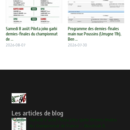
Samedi 8 août Pilota joko garbi
Programme des demies-finales
demies-finales du championnat
main nue Poussins (Urrugne 11h),
de ...
Ben ...
2026-08-07
2026-07-30
Les articles de blog
Samedi 8 août Pilota joko garbi demies-finales
du championnat de France – Abuztuak 8,