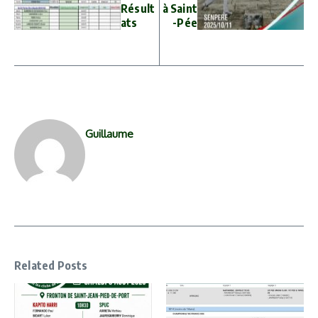
Résult
à Saint
ats
-Pée
Guillaume
Related Posts