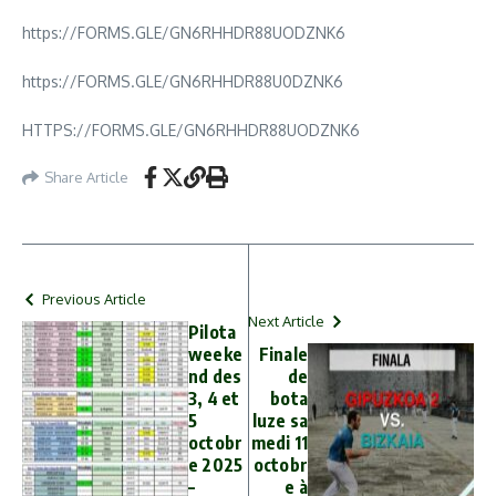
https://FORMS.GLE/GN6RHHDR88UODZNK6
https://FORMS.GLE/GN6RHHDR88U0DZNK6
HTTPS://FORMS.GLE/GN6RHHDR88UODZNK6
Share Article
Previous Article
Next Article
Pilota
weeke
Finale
nd des
de
3, 4 et
bota
5
luze sa
octobr
medi 11
e 2025
octobr
–
e à