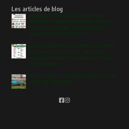
Les articles de blog
Dimanche 9 août Pilota championnat de
France finales main nue à Ustaritz – Abuztuak
9, igandea: Frantziako Txapelketako esku
huskako pilota finalak Ustaritzen
Samedi 8 août Pilota joko garbi demies-finales
du championnat de France – Abuztuak 8,
larunbata: Frantziako txapelketako pilota joko
garbi finalerdiak
[Pétition] NON A LA PRIVATISATION DU LAC DE
SAINT PEE SUR NIVELLE !