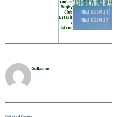
contre
Rugby
Club
Ustarit
z
Jatxou
Guillaume