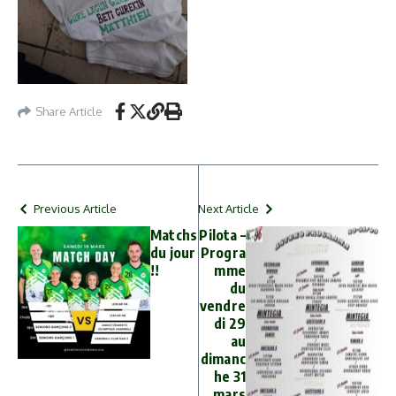
Share Article
Previous Article
Next Article
Matchs
Pilota –
du jour
Progra
!!
mme
du
vendre
di 29
au
dimanc
he 31
mars