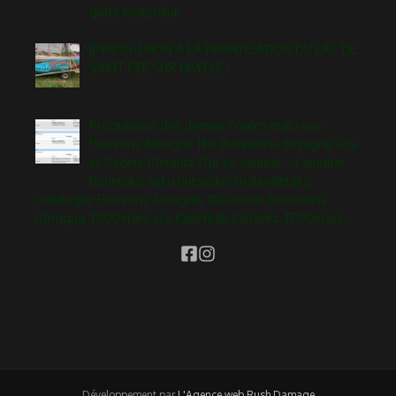
garbi finalerdiak
[Pétition] NON A LA PRIVATISATION DU LAC DE
SAINT PEE SUR NIVELLE !
Programme des demies-finales main nue
Poussins (Urrugne 11h), Benjamins (Urrugne 17h)
et Cadets (Ustaritz 17h) ce samedi – Larunbat
honetako esku hutsezko finalerdietako
ordutegia: Poussins (Urrugna, 11:00etan), Benjamins
(Urrugna, 17:00etan) eta Kadeteak (Ustaritz, 17:00etan).
Développement par
L'Agence web Rush Damage