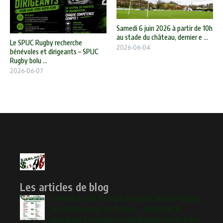
Samedi 6 juin 2026 à partir de 10h
au stade du château, dernier e ...
Le SPUC Rugby recherche
2026-06-04
bénévoles et dirigeants – SPUC
Rugby bolu ...
2026-06-07
Les articles de blog
Samedi 8 août Pilota joko garbi demies-finales
du championnat de France – Abuztuak 8,
larunbata: Frantziako txapelketako pilota joko