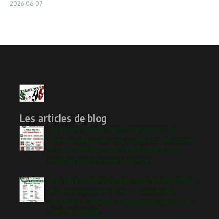
2026-06-07
Les articles de blog
Dimanche 9 août Pilota championnat de
France finales main nue à Ustaritz – Abuztuak
9, igandea: Frantziako Txapelketako esku
huskako pilota finalak Ustaritzen
Samedi 8 août Pilota joko garbi demies-finales
du championnat de France – Abuztuak 8,
larunbata: Frantziako txapelketako pilota joko
garbi finalerdiak