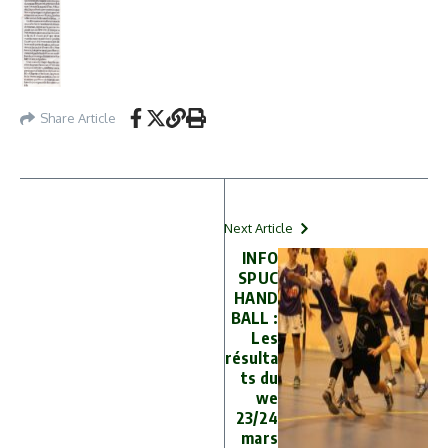
Share Article
Next Article
INFO
SPUC
HAND
BALL :
Les
résulta
ts du
we
23/24
mars