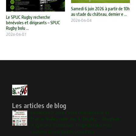
Samedi 6 juin 2026 à partir de 10h
au stade du château, dernier e ...
Le SPUC Rugby recherche
2026-06-04
bénévoles et dirigeants – SPUC
Rugby bolu ...
2026-06-07
Les articles de blog
Dimanche 9 août Pilota championnat de
France finales main nue à Ustaritz – Abuztuak
9, igandea: Frantziako Txapelketako esku
huskako pilota finalak Ustaritzen