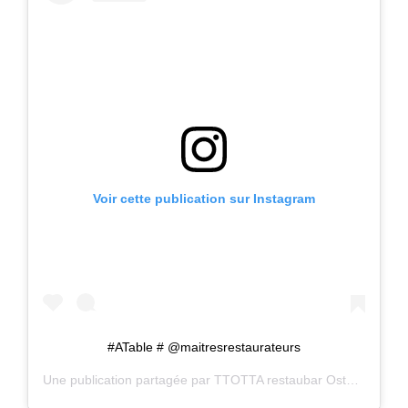
Voir cette publication sur Instagram
#ATable # @maitresrestaurateurs
Une publication partagée par
TTOTTA restaubar Ostatua
(@tto