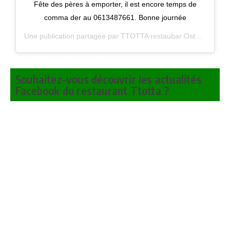
Fête des pères à emporter, il est encore temps de
comma der au 0613487661. Bonne journée
Une publication partagée par
TTOTTA restaubar Ostatua
(@tto
Souhaitez-vous découvrir les actualités
Facebook du restaurant Ttotta ?