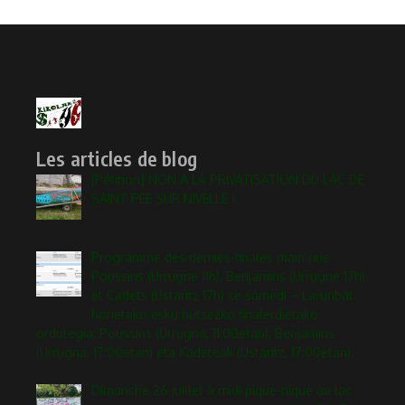
Les articles de blog
[Pétition] NON A LA PRIVATISATION DU LAC DE
SAINT PEE SUR NIVELLE !
Programme des demies-finales main nue
Poussins (Urrugne 11h), Benjamins (Urrugne 17h)
et Cadets (Ustaritz 17h) ce samedi – Larunbat
honetako esku hutsezko finalerdietako
ordutegia: Poussins (Urrugna, 11:00etan), Benjamins
(Urrugna, 17:00etan) eta Kadeteak (Ustaritz, 17:00etan).
Dimanche 26 juillet à midi pique-nique au lac