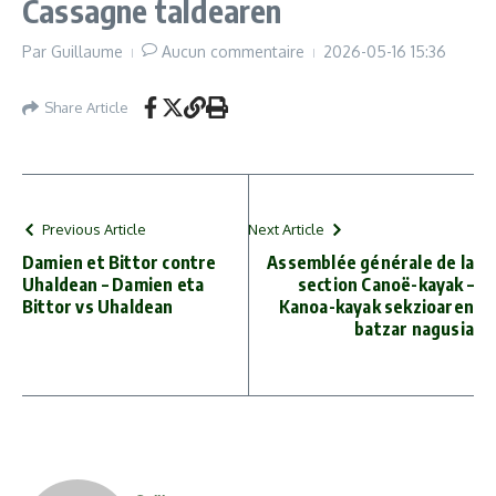
Cassagne taldearen
YouTube)
Par
Guillaume
Aucun commentaire
2026-05-16
15:36
Share Article
Previous Article
Next Article
Damien et Bittor contre
Assemblée générale de la
Uhaldean – Damien eta
section Canoë-kayak –
Bittor vs Uhaldean
Kanoa-kayak sekzioaren
batzar nagusia