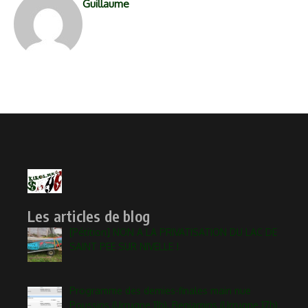
Guillaume
Les articles de blog
[Pétition] NON A LA PRIVATISATION DU LAC DE
SAINT PEE SUR NIVELLE !
Programme des demies-finales main nue
Poussins (Urrugne 11h), Benjamins (Urrugne 17h)